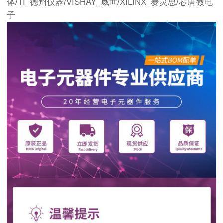
体/TI_德州仪器/VISHAY_威世/XILINX_赛灵思/芯唐微电
子