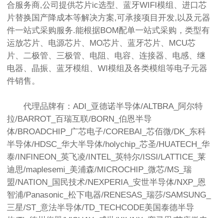
合服务商,公司提供芯片ic选型、蓝牙WIFI模组、进口芯
片替换国产降成本等解决方案,可承接项目开发,以及元器
件一站式采购服务.能根据BOM配单一站式采购，类型有
运放芯片、电源芯片、MO芯片、蓝牙芯片、MCU芯
片、二极管、三极管、电阻、电容、连接器、电感、继
电器、晶振、蓝牙模组、WI模组及各类模组等电子元器
件销售。
代理品牌有：ADI_亚德诺半导体/ALTBRA_阿尔特
拉/BARROT_百瑞互联/BORN_伯恩半导
体/BROADCHIP_广芯电子/COREBAI_芯佰微/DK_东科
半导体/HDSC_华大半导体/holychip_芯圣/HUATECH_华
泰/INFINEON_英飞凌/INTEL_英特尔/ISSI/LATTICE_莱
迪思/maplesemi_美浦森/MICROCHIP_微芯/MS_瑞
盟/NATION_国民技术/NEXPERIA_安世半导体/NXP_恩
智浦/Panasonic_松下电器/RENESAS_瑞莎/SAMSUNG_
三星/ST_意法半导体/TD_TECHCODE美国泰德半导