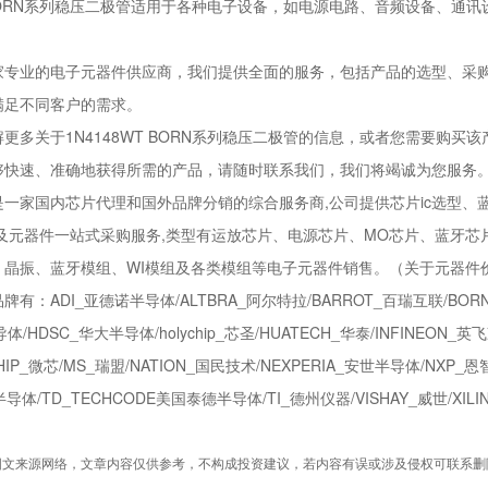
T BORN系列稳压二极管适用于各种电子设备，如电源电路、音频设备、通
家专业的电子元器件供应商，我们提供全面的服务，包括产品的选型、采
满足不同客户的需求。
更多关于1N4148WT BORN系列稳压二极管的信息，或者您需要购
够快速、准确地获得所需的产品，请随时联系我们，我们将竭诚为您服务
家国内芯片代理和国外品牌分销的综合服务商,公司提供芯片ic选型、蓝牙
以及元器件一站式采购服务,类型有运放芯片、电源芯片、MO芯片、蓝牙芯
、晶振、蓝牙模组、WI模组及各类模组等电子元器件销售。（关于元器件
ADI_亚德诺半导体/ALTBRA_阿尔特拉/BARROT_百瑞互联/BORN_
/HDSC_华大半导体/holychip_芯圣/HUATECH_华泰/INFINEON_英飞凌/
HIP_微芯/MS_瑞盟/NATION_国民技术/NEXPERIA_安世半导体/NXP_恩智
半导体/TD_TECHCODE美国泰德半导体/TI_德州仪器/VISHAY_威世/XI
图文来源网络，文章内容仅供参考，不构成投资建议，若内容有误或涉及侵权可联系删