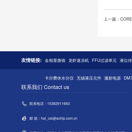
上一篇：CORE
友情链接:
金相显微镜
龙虾速冻机
FFU过滤单元
液位传
卡尔费休水分仪
无锡液压元件
溅射电源
DM
联系我们 Contact us
联系电话：15382911663
邮 箱：hal_cai@achip.com.cn