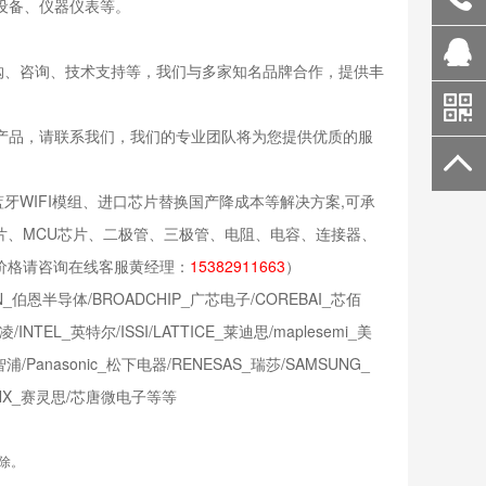
讯设备、仪器仪表等。
购、咨询、技术支持等，我们与多家知名品牌合作，提供丰
买该产品，请联系我们，我们的专业团队将为您提供优质的服
。
WIFI模组、进口芯片替换国产降成本等解决方案,可承
片、MCU芯片、二极管、三极管、电阻、电容、连接器、
价格请咨询在线客服黄经理：
15382911663
）
伯恩半导体/BROADCHIP_广芯电子/COREBAI_芯佰
INTEL_英特尔/ISSI/LATTICE_莱迪思/maplesemi_美
浦/Panasonic_松下电器/RENESAS_瑞莎/SAMSUNG_
LINX_赛灵思/芯唐微电子等等
除。