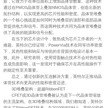
新，它致力于在单位面积上增加晶体管数量。这种技术
通过在PMOS晶体管上叠加NMOS晶体管，创造出新的
拓扑结构，以实现更高的芯片性能和密度。晶体管堆叠
的一个核心挑战是如何同时为堆叠层的顶部和底部晶体
管提供电力和信号。而这两种技术共同为晶体管堆叠提
供了高效的能源和信号分配。
在当下的芯片设计中，散热成为芯片工作者的一大
难题。英特尔已经证明，PowerVia技术在同等功率密度
下，其热性能和响应与传统的非背面供电设计基本一
致。此外，研究表明，使用背面触点技术不会对热性能
造成负面影响，这一发现对于确保芯片在高性能操作下
的稳定性至关重要。
总之，通过创新的互连解决方案，英特尔正推动晶
体管技术向更高的性能和密度迈进。
3D堆叠架构：超越RibbonFET
CFET或3D晶体管堆叠被认为是下一代晶体管缩放
的主流架构。在3D堆叠结构领域，我们都知道，英特尔
提出了RibbonFET技术，在2023的IEDM上，英特尔组件